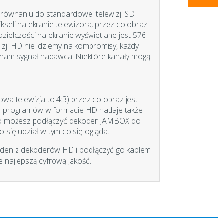
równaniu do standardowej telewizji SD
kseli na ekranie telewizora, przez co obraz
zdzielczości na ekranie wyświetlane jest 576
ewizji HD nie idziemy na kompromisy, każdy
za nam sygnał nadawca. Niektóre kanały mogą
a telewizja to 4:3) przez co obraz jest
ść programów w formacie HD nadaje także
dio możesz podłączyć dekoder JAMBOX do
 się udział w tym co się ogląda.
 jeden z dekoderów HD i podłączyć go kablem
najlepszą cyfrową jakość.