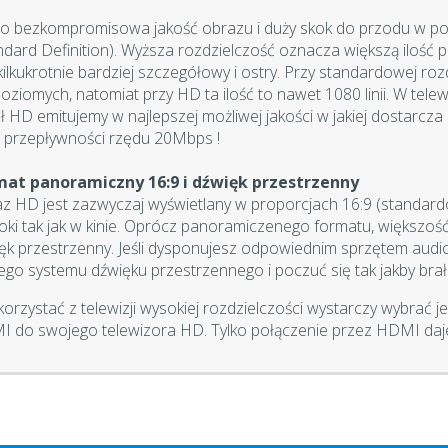
o bezkompromisowa jakość obrazu i duży skok do przodu w po
ndard Definition). Wyższa rozdzielczość oznacza większą ilość pi
 kilkukrotnie bardziej szczegółowy i ostry. Przy standardowej ro
i poziomych, natomiat przy HD ta ilość to nawet 1080 linii. W tel
ł HD emitujemy w najlepszej możliwej jakości w jakiej dostarc
 przepływności rzędu 20Mbps !
mat panoramiczny 16:9 i dźwięk przestrzenny
z HD jest zazwyczaj wyświetlany w proporcjach 16:9 (standardow
oki tak jak w kinie. Oprócz panoramiczenego formatu, większo
ęk przestrzenny. Jeśli dysponujesz odpowiednim sprzętem au
ego systemu dźwięku przestrzennego i poczuć się tak jakby brało
korzystać z telewizji wysokiej rozdzielczości wystarczy wybrać
 do swojego telewizora HD. Tylko połączenie przez HDMI daje 