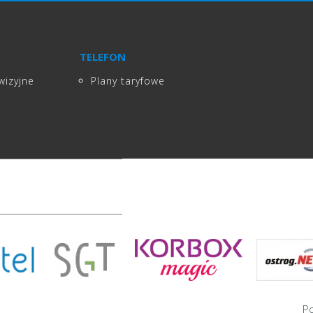
TELEFON
wizyjne
Plany taryfowe
Po