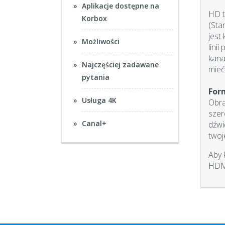
Aplikacje dostępne na
HD t
Korbox
(Sta
jest
Możliwości
lini
kana
Najczęściej zadawane
mieć
pytania
For
Usługa 4K
Obra
szer
Canal+
dźwi
twoj
Aby 
HDMI