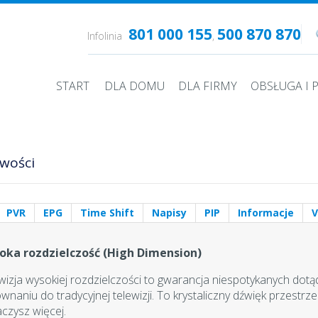
801 000 155
500 870 870
Infolinia
,
START
DLA DOMU
DLA FIRMY
OBSŁUGA I
wości
PVR
EPG
Time Shift
Napisy
PIP
Informacje
oka rozdzielczość (High Dimension)
wizja wysokiej rozdzielczości to gwarancja niespotykanych dot
wnaniu do tradycyjnej telewizji. To krystaliczny dźwięk przest
czysz więcej.