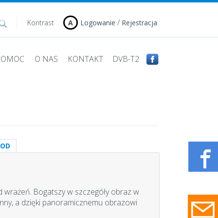
/
.
Kontrast
A
Logowanie
Rejestracja
 POMOC
O NAS
KONTAKT
DVB-T2
VOD
ąd wrażeń. Bogatszy w szczegóły obraz w
rzenny, a dzięki panoramicznemu obrazowi