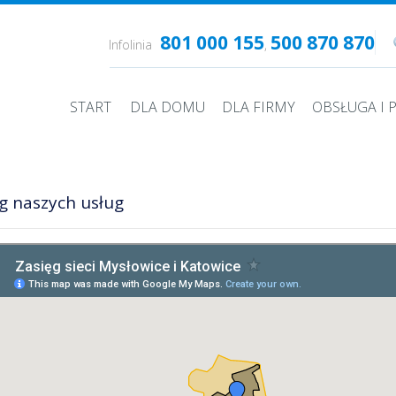
801 000 155
500 870 870
Infolinia
,
START
DLA DOMU
DLA FIRMY
OBSŁUGA I
g naszych usług