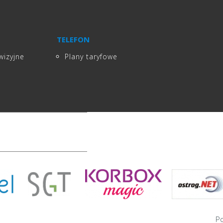
TELEFON
wizyjne
Plany taryfowe
Po