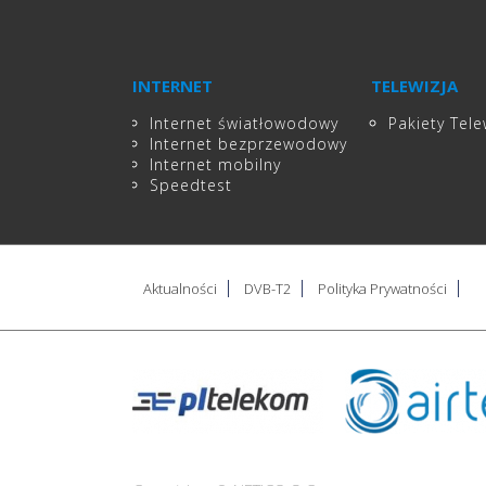
INTERNET
TELEWIZJA
Internet światłowodowy
Pakiety Tele
Internet bezprzewodowy
Internet mobilny
Speedtest
Aktualności
DVB-T2
Polityka Prywatności