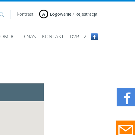
/
.
Kontrast
A
Logowanie
Rejestracja
 POMOC
O NAS
KONTAKT
DVB-T2