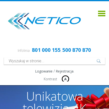
801 000 155
500 870 870
Infolinia
,
/
.
Logowanie
Rejestracja
Kontrast
A
Unikatowa
telewizja 4K