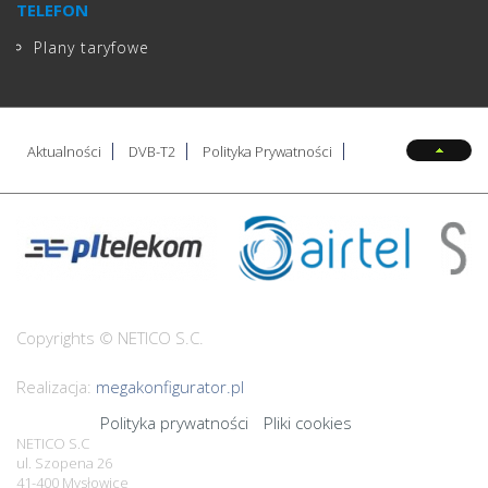
TELEFON
Plany taryfowe
Aktualności
DVB-T2
Polityka Prywatności
Copyrights © NETICO S.C.
Realizacja:
megakonfigurator.pl
Polityka prywatności
Pliki cookies
NETICO S.C
ul. Szopena 26
41-400 Mysłowice