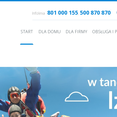
801 000 155
500 870 870
Infolinia
,
START
DLA DOMU
DLA FIRMY
OBSŁUGA I