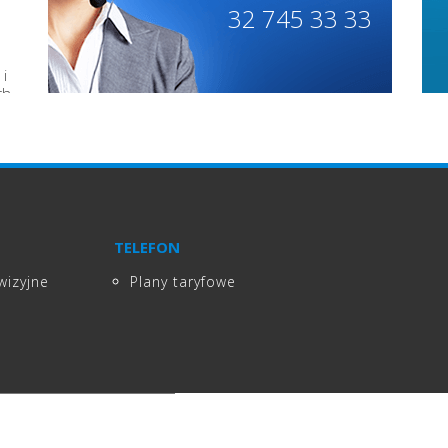
32 745 33 33
i
h,
a
z
TELEFON
wizyjne
Plany taryfowe