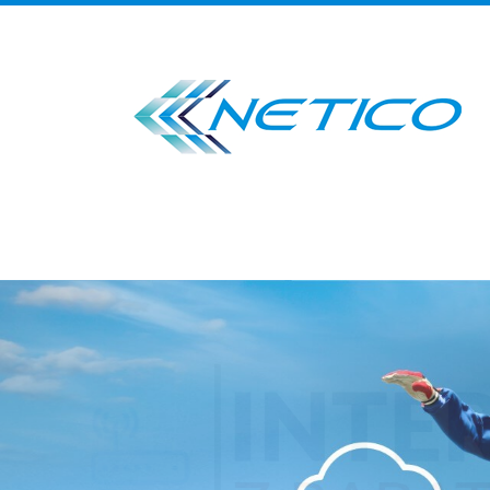
•
•
•