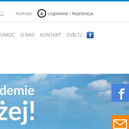
/
.
Kontrast
A
Logowanie
Rejestracja
 POMOC
O NAS
KONTAKT
DVB-T2