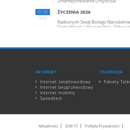
Zmartwychwstania Chrystusa.
ŻYCZENIA 2026
01.19
2026
Radosnych Świąt Bożego Narodzenia 
Pomyślności w Nowym Roku Zdrowyc
spokojnych Świąt Bożego Narodzeni
spędzonych w atmosferze miłości,
serdeczności i rodzinnego ciepła ora
pomyślności, optymizmu i samych
sukcesów w Nowym Roku 2026
INTERNET
TELEWIZJA
Internet światłowodowy
Pakiety Tele
Internet bezprzewodowy
Internet mobilny
Speedtest
Aktualności
DVB-T2
Polityka Prywatności