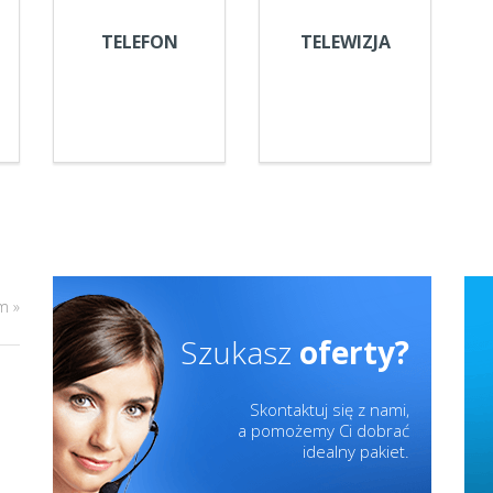
TELEFON
TELEWIZJA
m »
Szukasz
oferty?
Skontaktuj się z nami,
a pomożemy Ci dobrać
idealny pakiet.